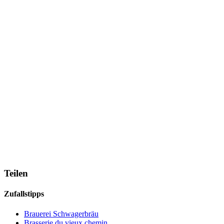
Teilen
Zufallstipps
Brauerei Schwagerbräu
Brasserie du vieux chemin