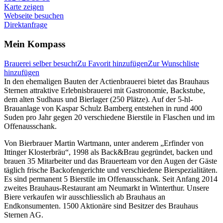
Karte zeigen
Webseite besuchen
Direktanfrage
Mein Kompass
Brauerei selber besucht
Zu Favorit hinzufügen
Zur Wunschliste
hinzufügen
In den ehemaligen Bauten der Actienbrauerei bietet das Brauhaus
Sternen attraktive Erlebnisbrauerei mit Gastronomie, Backstube,
dem alten Sudhaus und Bierlager (250 Plätze). Auf der 5-hl-
Brauanlage von Kaspar Schulz Bamberg entstehen in rund 400
Suden pro Jahr gegen 20 verschiedene Bierstile in Flaschen und im
Offenausschank.
Von Bierbrauer Martin Wartmann, unter anderem „Erfinder von
Ittinger Klosterbräu“, 1998 als Back&Brau gegründet, backen und
brauen 35 Mitarbeiter und das Brauerteam vor den Augen der Gäste
täglich frische Backofengerichte und verschiedene Bierspezialitäten.
Es sind permanent 5 Bierstile im Offenausschank. Seit Anfang 2014
zweites Brauhaus-Restaurant am Neumarkt in Winterthur. Unsere
Biere verkaufen wir ausschliesslich ab Brauhaus an
Endkonsumenten. 1500 Aktionäre sind Besitzer des Brauhaus
Sternen AG.