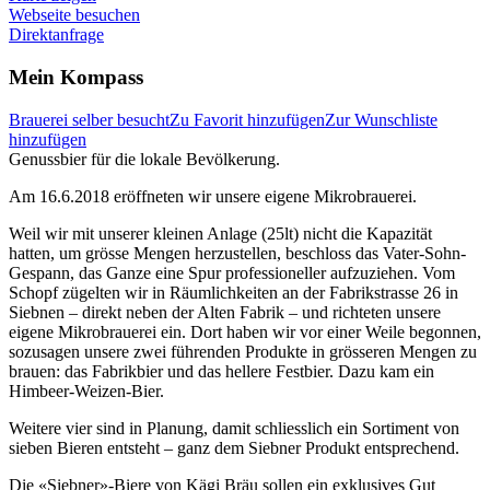
Webseite besuchen
Direktanfrage
Mein Kompass
Brauerei selber besucht
Zu Favorit hinzufügen
Zur Wunschliste
hinzufügen
Genussbier für die lokale Bevölkerung.
Am 16.6.2018 eröffneten wir unsere eigene Mikrobrauerei.
Weil wir mit unserer kleinen Anlage (25lt) nicht die Kapazität
hatten, um grösse Mengen herzustellen, beschloss das Vater-Sohn-
Gespann, das Ganze eine Spur professioneller aufzuziehen. Vom
Schopf zügelten wir in Räumlichkeiten an der Fabrikstrasse 26 in
Siebnen – direkt neben der Alten Fabrik – und richteten unsere
eigene Mikrobrauerei ein. Dort haben wir vor einer Weile begonnen,
sozusagen unsere zwei führenden Produkte in grösseren Mengen zu
brauen: das Fabrikbier und das hellere Festbier. Dazu kam ein
Himbeer-Weizen-Bier.
Weitere vier sind in Planung, damit schliesslich ein Sortiment von
sieben Bieren entsteht – ganz dem Siebner Produkt entsprechend.
Die «Siebner»-Biere von Kägi Bräu sollen ein exklusives Gut