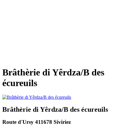
Brâthèrie di Yêrdza/B des
écureuils
Brâthèrie di Yêrdza/B des écureuils
Route d'Ursy 41
1678 Siviriez