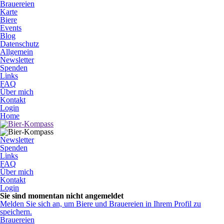
Brauereien
Karte
Biere
Events
Blog
Datenschutz
Allgemein
Newsletter
Spenden
Links
FAQ
Über mich
Kontakt
Login
Home
Newsletter
Spenden
Links
FAQ
Über mich
Kontakt
Login
Sie sind momentan nicht angemeldet
Melden Sie sich an, um Biere und Brauereien in Ihrem Profil zu
speichern.
Brauereien