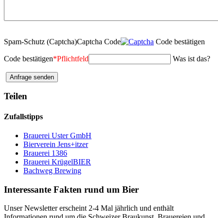
Spam-Schutz (Captcha)
Captcha Code
Code bestätigen
Code bestätigen
*
Pflichtfeld
Was ist das?
Teilen
Zufallstipps
Brauerei Uster GmbH
Bierverein Jens+itzer
Brauerei 1386
Brauerei KrügelBIER
Bachweg Brewing
Interessante Fakten rund um Bier
Unser Newsletter erscheint 2-4 Mal jährlich und enthält
Informationen rund um die Schweizer Braukunst, Brauereien und