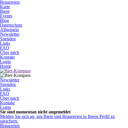
Brauereien
Karte
Biere
Events
Blog
Datenschutz
Allgemein
Newsletter
Spenden
Links
FAQ
Über mich
Kontakt
Login
Home
Newsletter
Spenden
Links
FAQ
Über mich
Kontakt
Login
Sie sind momentan nicht angemeldet
Melden Sie sich an, um Biere und Brauereien in Ihrem Profil zu
speichern.
Brauereien