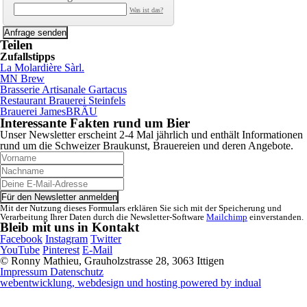
Was ist das?
Teilen
Zufallstipps
La Molardière Sàrl.
MN Brew
Brasserie Artisanale Gartacus
Restaurant Brauerei Steinfels
Brauerei JamesBRÄU
Interessante Fakten rund um Bier
Unser Newsletter erscheint 2-4 Mal jährlich und enthält Informationen
rund um die Schweizer Braukunst, Brauereien und deren Angebote.
Mit der Nutzung dieses Formulars erklären Sie sich mit der Speicherung und
Verarbeitung Ihrer Daten durch die Newsletter-Software
Mailchimp
einverstanden.
Bleib mit uns in Kontakt
Facebook
Instagram
Twitter
YouTube
Pinterest
E-Mail
© Ronny Mathieu, Grauholzstrasse 28, 3063 Ittigen
Impressum
Datenschutz
webentwicklung, webdesign und hosting
powered by indual