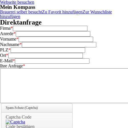
Webseite besuchen
Mein Kompass
Brauerei selber besucht
Zu Favorit hinzufügen
Zur Wunschliste
hinzufügen
Direktanfrage
Firma
*
Pflichtfeld
Anrede
*
Pflichtfeld
Vorname
*
Pflichtfeld
Nachname
*
Pflichtfeld
PLZ
*
Pflichtfeld
Ort
*
Pflichtfeld
E-Mail
*
Pflichtfeld
Ihre Anfrage
*
Pflichtfeld
Spam-Schutz (Captcha)
Captcha Code
Code bestätigen